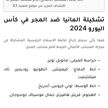
دكة بدلاء المنتخب الألماني أمام منتخب المجر
اكتشاف المزيد من موقع ملعبنا
تشكيلة المانيا ضد المجر في كأس
اليورو 2024
فيما يأتي سيتم إدراج قائمة الأسماء الرئيسية المشاركة في
مباراة المنتخب الألماني الليلىة أمام منتخب المجر:
حراسة المرمى: مانويل نوير.
خط الدفاع: كيميتش، أنطونيو روديجير، تاه،
ميتلشتيت
خط الوسط: توني كروس، أندريخ
الهجوم: فريتز، هافيرتز، جمال موسيالا، جوندوجان.