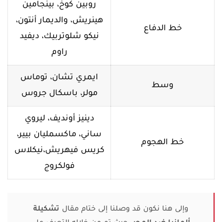
روبين كوخ، بينجامين
هينريش، والديمار أنتون،
خط الدفاع
نيكو شلوتربيك، ديفيد
راوم
ايمري تشان، توماس
وسط
مولر، باسكال جروس
دينيز أونديف، ليروي
ساني، ماكسمليان بيير،
خط الهجوم
كريس فيهريش،نيكلاس
فولكروج
وإلى هنا نكون قد وصلنا إلى ختام مقال
تشكيلة